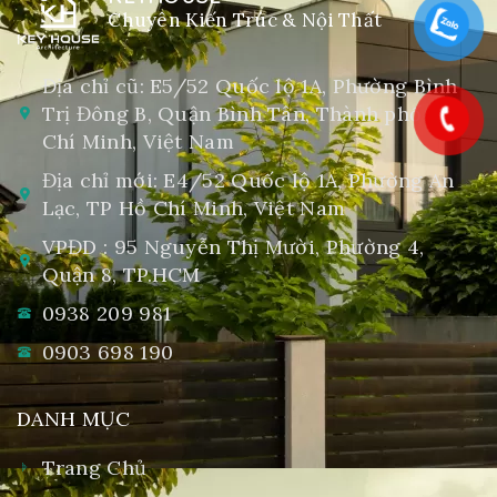
Chuyên Kiến Trúc & Nội Thất
Địa chỉ cũ: E5/52 Quốc lộ 1A, Phường Bình
Trị Đông B, Quận Bình Tân, Thành phố Hồ
Chí Minh, Việt Nam
Địa chỉ mới: E4/52 Quốc lộ 1A, Phường An
Lạc, TP Hồ Chí Minh, Việt Nam
VPĐD : 95 Nguyễn Thị Mười, Phường 4,
Quận 8, TP.HCM
0938 209 981
0903 698 190
DANH MỤC
Trang Chủ