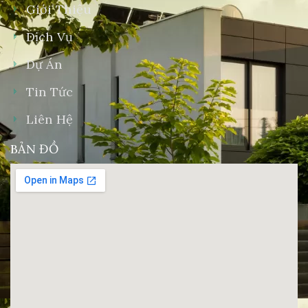
Giới Thiệu
Dịch Vụ
Dự Án
Tin Tức
Liên Hệ
BẢN ĐỒ