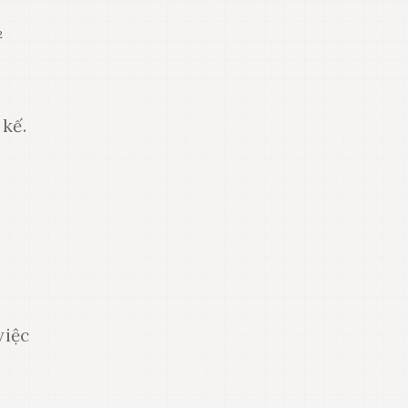
²
 kế.
việc