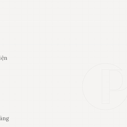
iện
hàng