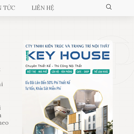
N TỨC
LIÊN HỆ
t
hi
i
h
theo