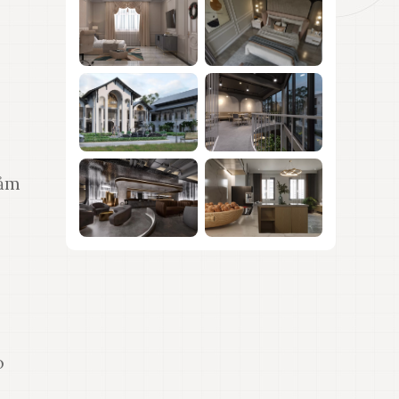
iảm
o