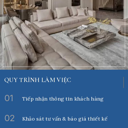
QUY TRÌNH LÀM VIỆC
01
Tiếp nhận thông tin khách hàng
02
Khảo sát tư vấn & báo giá thiết kế