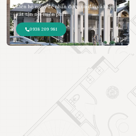
Liên hệ ngay để nhận được ưu đãi và khảo
sát tận nơi miễn phí !
0938 209 981
BIỆT THỰ LÊ VĂN VIỆT
BIỆT THỰ PHONG PHÚ