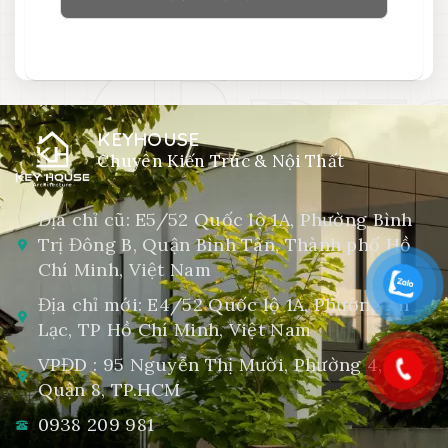
KEYHOUSE
Chuyên Kiến Trúc & Nội Thất
Địa chỉ cũ: E5/52 Quốc lộ 1A, Phường Bình
Trị Đông B, Quận Bình Tân, Thành phố Hồ
Chí Minh, Việt Nam
Địa chỉ mới: E4/52 Quốc lộ 1A, Phường An
Lạc, TP Hồ Chí Minh, Việt Nam
VPĐD : 95 Nguyễn Thị Mười, Phường 4,
Quận 8, TP.HCM
0938 209 981