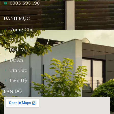
0903 698 190
DANH MỤC
Trang Chủ
Giới Thiệu
Dịch Vụ
Dự Án
Tin Tức
Liên Hệ
BẢN ĐỒ