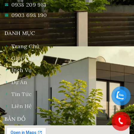
0938 209 981
0903 698 190
DANH MỤC
Trang Chủ
Giới Thiệu
Dịch Vụ
Dự Án
Tin Tức
Liên Hệ
BẢN ĐỒ