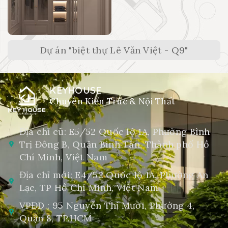
Dự án "biệt thự Lê Văn Việt - Q9"
KEYHOUSE
Chuyên Kiến Trúc & Nội Thất
Địa chỉ cũ: E5/52 Quốc lộ 1A, Phường Bình
Trị Đông B, Quận Bình Tân, Thành phố Hồ
Chí Minh, Việt Nam
Địa chỉ mới: E4/52 Quốc lộ 1A, Phường An
Lạc, TP Hồ Chí Minh, Việt Nam
VPĐD : 95 Nguyễn Thị Mười, Phường 4,
Quận 8, TP.HCM