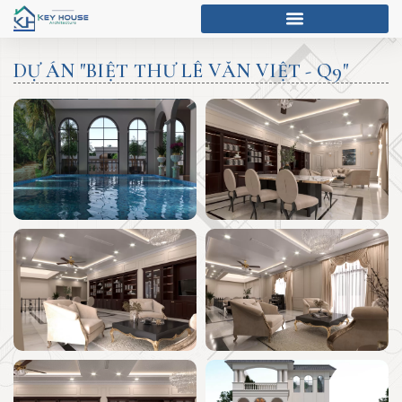
DỰ ÁN "BIỆT THƯ LÊ VĂN VIỆT - Q9"