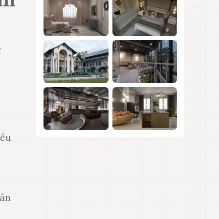
ừ
iều
gân