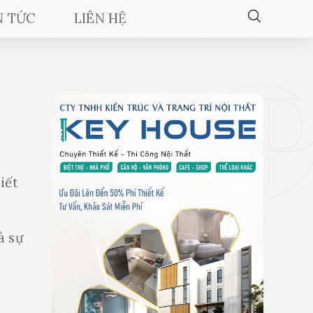
N TỨC
LIÊN HỆ
iết
à sự