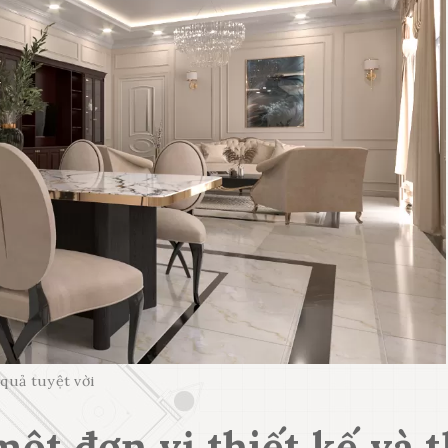
 quả tuyệt vời
ột đơn vị thiết kế và t