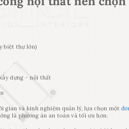
 công nội thất nên chọn
 biệt thự lớn)
xây dựng – nội thất
án
ời gian và kinh nghiệm quản lý, lựa chọn một
đơ
ường là phương án an toàn và tối ưu hơn.