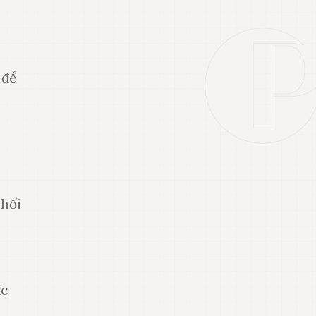
 để
phối
ức