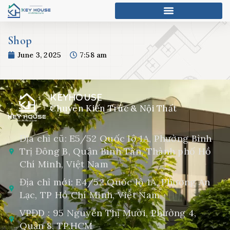
Shop
June 3, 2025
7:58 am
KEYHOUSE
Chuyên Kiến Trúc & Nội Thất
Địa chỉ cũ: E5/52 Quốc lộ 1A, Phường Bình
Trị Đông B, Quận Bình Tân, Thành phố Hồ
Chí Minh, Việt Nam
Địa chỉ mới: E4/52 Quốc lộ 1A, Phường An
Lạc, TP Hồ Chí Minh, Việt Nam
VPĐD : 95 Nguyễn Thị Mười, Phường 4,
Quận 8, TP.HCM