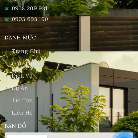
0938 209 981
0903 698 190
DANH MỤC
Trang Chủ
Giới Thiệu
Dịch Vụ
Dự Án
Tin Tức
Liên Hệ
BẢN ĐỒ