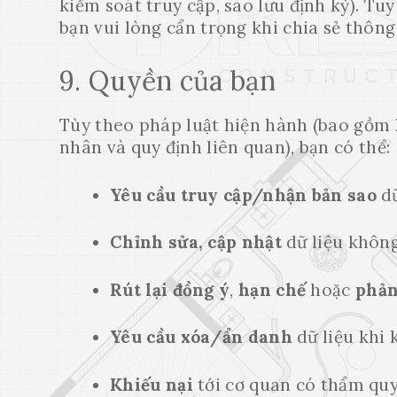
kiểm soát truy cập, sao lưu định kỳ). Tu
bạn vui lòng cẩn trọng khi chia sẻ thông 
9. Quyền của bạn
Tùy theo pháp luật hiện hành (bao gồm
nhân và quy định liên quan), bạn có thể:
Yêu cầu truy cập/nhận bản sao
dữ
Chỉnh sửa, cập nhật
dữ liệu không
Rút lại đồng ý
,
hạn chế
hoặc
phản
Yêu cầu xóa/ẩn danh
dữ liệu khi 
Khiếu nại
tới cơ quan có thẩm quy