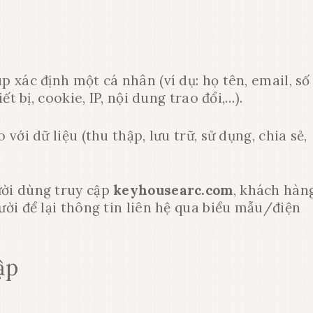
úp xác định một cá nhân (ví dụ: họ tên, email, số
ết bị, cookie, IP, nội dung trao đổi,…).
 với dữ liệu (thu thập, lưu trữ, sử dụng, chia sẻ,
ười dùng truy cập
keyhousearc.com
, khách hàn
ười để lại thông tin liên hệ qua biểu mẫu/điện
ập