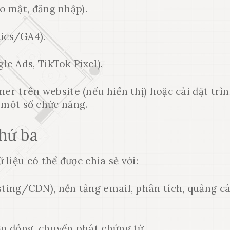
ảo mật, đăng nhập).
tics/GA4).
le Ads, TikTok Pixel).
er trên website (nếu hiển thị) hoặc cài đặt trì
 một số chức năng.
thứ ba
 liệu có thể được chia sẻ với:
osting/CDN), nền tảng email, phân tích, quảng cá
p đồng, chuyển phát chứng từ.