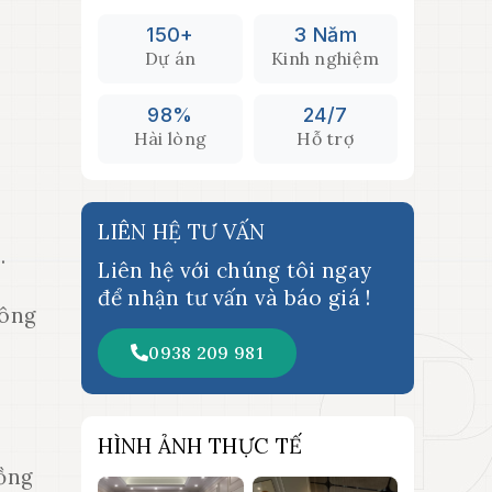
150+
3 Năm
Dự án
Kinh nghiệm
98%
24/7
Hài lòng
Hỗ trợ
LIÊN HỆ TƯ VẤN
.
Liên hệ với chúng tôi ngay
để nhận tư vấn và báo giá !
công
0938 209 981
HÌNH ẢNH THỰC TẾ
đồng