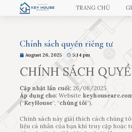
TRANG CHỦ
G
Chính sách quyền riêng tư
August 26, 2025
5:14 pm
CHÍNH SÁCH QUYỀ
Cập nhật lần cuối:
26/08/2025
Áp dụng cho:
Website
keyhousearc.co
(“
KeyHouse
“, “
chúng tôi
“).
Chính sách này giải thích cách chúng tôi 
liệu cá nhân của bạn khi truy cập hoặc t