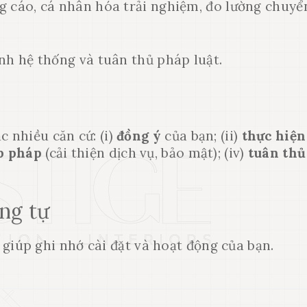
g cáo, cá nhân hóa trải nghiệm, đo lường chuyể
nh hệ thống và tuân thủ pháp luật.
c nhiều căn cứ: (i)
đồng ý
của bạn; (ii)
thực hiện
ợp pháp
(cải thiện dịch vụ, bảo mật); (iv)
tuân thủ
ng tự
ị giúp ghi nhớ cài đặt và hoạt động của bạn.