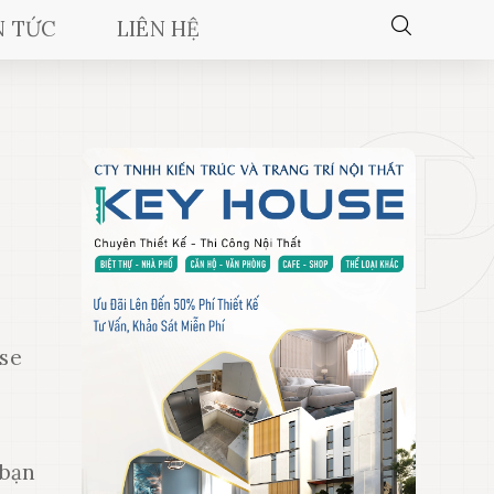
N TỨC
LIÊN HỆ
se
 bạn