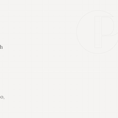
nh
o,