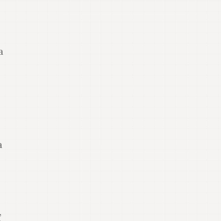
a
a
,