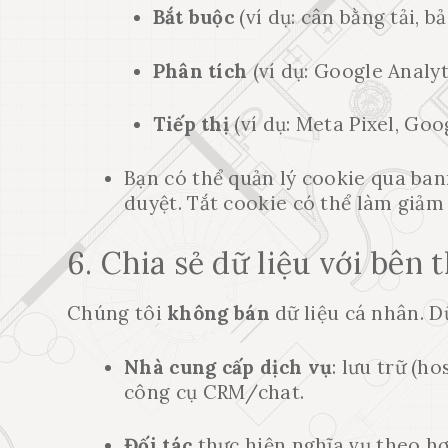
Bắt buộc
(ví dụ: cân bằng tải, b
Phân tích
(ví dụ: Google Analy
Tiếp thị
(ví dụ: Meta Pixel, Goog
Bạn có thể quản lý cookie qua bann
duyệt. Tắt cookie có thể làm giảm
6. Chia sẻ dữ liệu với bên 
Chúng tôi
không bán
dữ liệu cá nhân. Dữ
Nhà cung cấp dịch vụ
: lưu trữ (h
công cụ CRM/chat.
Đối tác
thực hiện nghĩa vụ theo hợ