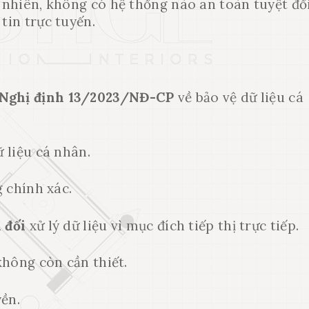
y nhiên, không có hệ thống nào an toàn tuyệt đối
tin trực tuyến.
Nghị định 13/2023/NĐ-CP
về bảo vệ dữ liệu cá
 liệu cá nhân.
 chính xác.
 đối
xử lý dữ liệu vì mục đích tiếp thị trực tiếp.
không còn cần thiết.
ền.